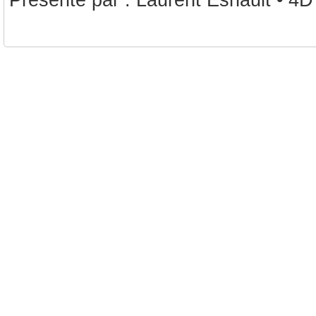
Présenté par : Laurent Esnault • 4